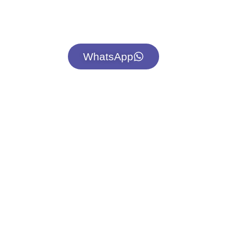
auxiliando você a controlar, gerir seu caixa,
suas vendas e seus colaboradores, tudo isso
através do LOGERP
WhatsApp
Tudo em um lugar.