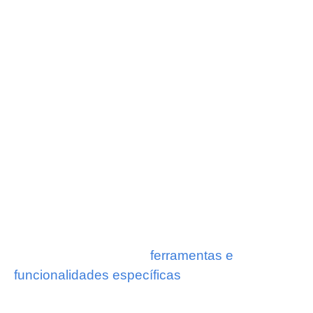
Tenha o Controle da
Empresa na Palma da
Mão!
Pare de ter dor de cabeça com o
gerenciamento do seu Negócio! Não perca
tempo usando o caderninho ou aquela velha
planilha que só atrasa a gestão da sua
empresa.
Nosso sistema possui
ferramentas e
funcionalidades específicas
de acordo com o
estágio de maturidade de cada negócio,